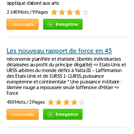
‘applique d’abord aux arts
2 140 Mots / 9 Pages
Lire la suite
Enregistrer
Les nouveau rapport de force en 45
néconomie planifiée et étatisée, libertés individuelles
délaissées au profit du principe d’égalité) => Etats-Unis et
URSS arbitres du monde défini à Yalta III – L’affirmation
des Etats-Unis et de l’URSS 1- L’URSS, puissance
européenne et continentale * Une puissance militaire :
l’Armée rouge a repoussée seule l’offensive d’Hitler =>
Force
450 Mots / 2 Pages
Lire la suite
Enregistrer