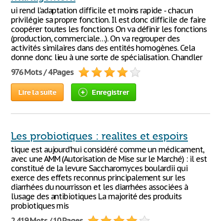
ui rend l’adaptation difficile et moins rapide - chacun
privilégie sa propre fonction. Il est donc difficile de faire
coopérer toutes les fonctions On va définir les fonctions
(production, commerciale…). On va regrouper des
activités similaires dans des entités homogènes. Cela
donne donc lieu à une sorte de spécialisation. Chandler
976 Mots / 4 Pages
Lire la suite
Enregistrer
Les probiotiques : realites et espoirs
tique est aujourd’hui considéré comme un médicament,
avec une AMM (Autorisation de Mise sur le Marché) : il est
constitué de la levure Saccharomyces boulardii qui
exerce des effets reconnus principalement sur les
diarrhées du nourrisson et les diarrhées associées à
l’usage des antibiotiques La majorité des produits
probiotiques mis
2 419 Mots / 10 Pages