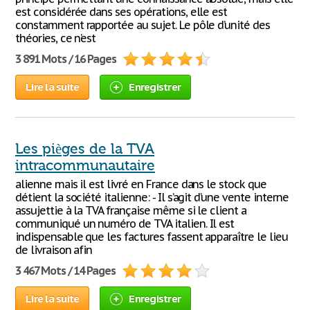
est considérée dans ses opérations, elle est
constamment rapportée au sujet. Le pôle d’unité des
théories, ce n’est
3 891 Mots / 16 Pages
Lire la suite
Enregistrer
Les pièges de la TVA
intracommunautaire
alienne mais il est livré en France dans le stock que
détient la société italienne: - Il s’agit d’une vente interne
assujettie à la TVA française même si le client a
communiqué un numéro de TVA italien. Il est
indispensable que les factures fassent apparaître le lieu
de livraison afin
3 467 Mots / 14 Pages
Lire la suite
Enregistrer