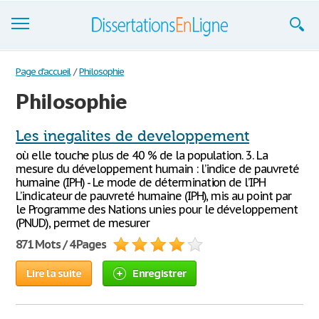
Dissertations
Page d'accueil
/
Philosophie
Philosophie
S'inscrire
Se connecter
Les inegalites de developpement
où elle touche plus de 40 % de la population. 3. La
Contactez-nous
mesure du développement humain : l’indice de pauvreté
humaine (IPH) - Le mode de détermination de l’IPH
L’indicateur de pauvreté humaine (IPH), mis au point par
le Programme des Nations unies pour le développement
(PNUD), permet de mesurer
871 Mots / 4 Pages
Lire la suite
Enregistrer