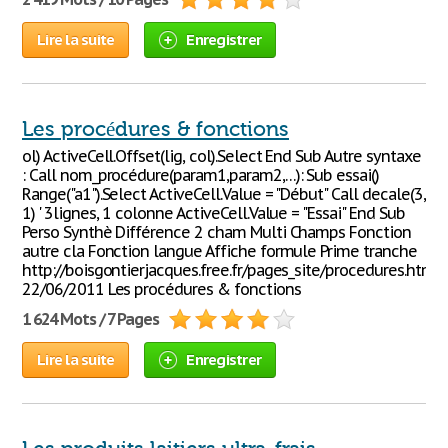
Lire la suite
Enregistrer
Les procédures & fonctions
ol) ActiveCell.Offset(lig, col).Select End Sub Autre syntaxe
: Call nom_procédure(param1,param2,…): Sub essai()
Range("a1").Select ActiveCell.Value = "Début" Call decale(3,
1) ' 3lignes, 1 colonne ActiveCell.Value = "Essai" End Sub
Perso Synthè Différence 2 cham Multi Champs Fonction
autre cla Fonction langue Affiche formule Prime tranche
http://boisgontierjacques.free.fr/pages_site/procedures.htm
22/06/2011 Les procédures & fonctions
1 624 Mots / 7 Pages
Lire la suite
Enregistrer