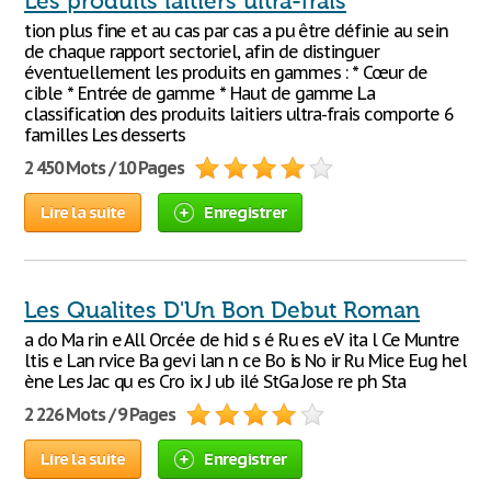
Les produits laitiers ultra-frais
tion plus fine et au cas par cas a pu être définie au sein
de chaque rapport sectoriel, afin de distinguer
éventuellement les produits en gammes : * Cœur de
cible * Entrée de gamme * Haut de gamme La
classification des produits laitiers ultra-frais comporte 6
familles Les desserts
2 450 Mots / 10 Pages
Lire la suite
Enregistrer
Les Qualites D'Un Bon Debut Roman
a do Ma rin e All Orcée de hid s é Ru es eV ita l Ce Muntre
ltis e Lan rvice Ba gevi lan n ce Bo is No ir Ru Mice Eug hel
ène Les Jac qu es Cro ix J ub ilé StGa Jose re ph Sta
2 226 Mots / 9 Pages
Lire la suite
Enregistrer