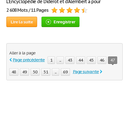
L'Encyclopédie de Diderot et d'Alembert a pour
2 608 Mots / 11 Pages
Lire la suite
Enregistrer
Aller à la page
Page précédente
1
...
43
44
45
46
47
Page suivante
48
49
50
51
...
69