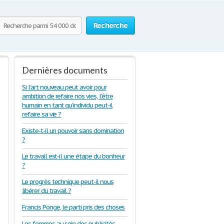
Recherche
Dernières documents
Si l’art nouveau peut avoir pour
ambition de refaire nos vies, l’être
humain en tant qu’individu peut-il
refaire sa vie ?
Existe-t-il un pouvoir sans domination
?
Le travail est-il une étape du bonheur
?
Le progrès technique peut-il nous
libérer du travail ?
Francis Ponge, le parti pris des choses
Les femmes au sein des publicités