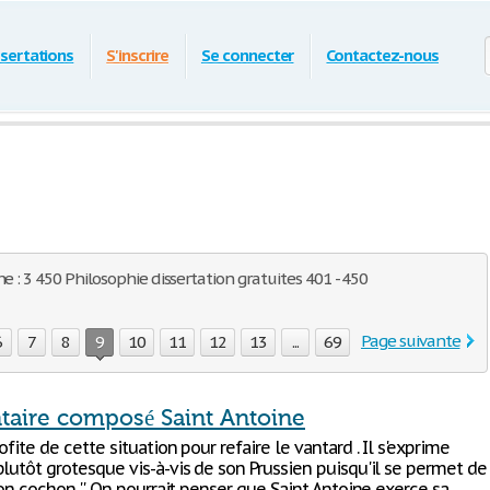
ssertations
S'inscrire
Se connecter
Contactez-nous
e : 3 450 Philosophie dissertation gratuites 401 - 450
Page suivante
6
7
8
9
10
11
12
13
...
69
ire composé Saint Antoine
ofite de cette situation pour refaire le vantard . Il s'exprime
lutôt grotesque vis-à-vis de son Prussien puisqu'il se permet de
mon cochon ''. On pourrait penser que Saint Antoine exerce sa