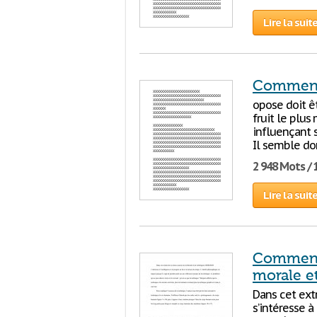
Lire la suit
Commenta
opose doit êt
fruit le plus
influençant se
Il semble do
2 948 Mots / 
Lire la suit
Commenta
morale et
Dans cet ext
s’intéresse à