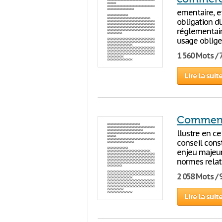
ementaire, et
obligation d’
réglementaire
usage obligea
1 560 Mots / 
Lire la suit
Commentai
llustre en ce
conseil const
enjeu majeur 
normes relati
2 058 Mots / 
Lire la suit