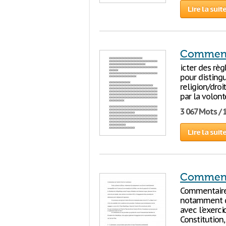
Lire la suit
Commentai
icter des règ
pour distingu
religion/droi
par la volont
3 067 Mots / 
Lire la suit
Commentai
Commentaire d
notamment d
avec l'exerci
Constitution,