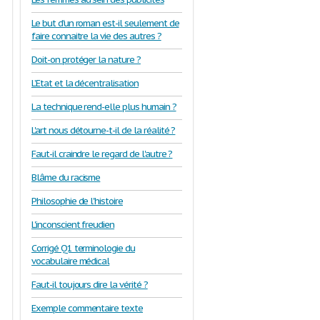
Le but d'un roman est-il seulement de
faire connaitre la vie des autres ?
Doit-on protéger la nature ?
L’Etat et la décentralisation
La technique rend-elle plus humain ?
L'art nous détourne-t-il de la réalité ?
Faut-il craindre le regard de l'autre ?
Blâme du racisme
Philosophie de l'histoire
L'inconscient freudien
Corrigé Q1 terminologie du
vocabulaire médical
Faut-il toujours dire la vérité ?
Exemple commentaire texte