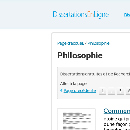
Di
Page d'accueil
/
Philosophie
Philosophie
Dissertations gratuites et de Recherch
Aller à la page
Page précédente
1
...
5
Commenta
ntoine qui pr
d'une façon p
l'appeler '' 