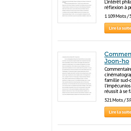
L’intérêt phi
réflexion à 
1 109 Mots / 
Lire la suit
Commenta
Joon-ho
Commentaire 
cinématograp
famille sud-
l’impécuniosi
réussit à se
521 Mots / 3
Lire la suit