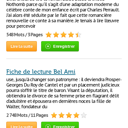
Nothomb parce qu'il s'agit d'une adaptation moderne du
célèbre conte de mon enfance écrit par Charles Perrault.
J'ai alors été séduite par le fait que cette romancière
renouvelle ce conte à sa manière. Je tenais à lire l’œuvre
pour percevoir
548 Mots / 3 Pages
Lire la suite
Enregistrer
Fiche de lecture Bel Ami
use, jusqu’à changer son patronyme : il deviendra Prosper-
Georges Du Roy de Cantel et par un placement judicieux
pourra s’offrir le titre de baron. Visant la députation, il
obtiendra le divorce de sa femme prise en flagrant délit
d’adultère et épousera en dernières noces la fille de
Walter, fondateur du
2 748 Mots / 11 Pages
Lire la suite
Enregistrer