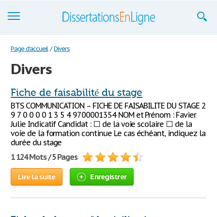
Dissertations
Page d'accueil
/
Divers
Divers
S'inscrire
Se connecter
Fiche de faisabilité du stage
BTS COMMUNICATION – FICHE DE FAISABILITE DU STAGE 2
Contactez-nous
9 7 0 0 0 0 1 3 5 4 9700001354 NOM et Prénom : Favier
Julie Indicatif Candidat : ⬜ de la voie scolaire ⬜ de la
voie de la formation continue Le cas échéant, indiquez la
durée du stage
1 124 Mots / 5 Pages
Lire la suite
Enregistrer