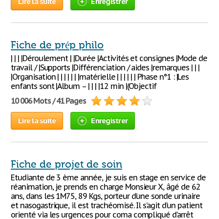
Lire la suite
Enregistrer
Fiche de prép philo
| | | |Déroulement | |Durée |Activités et consignes |Mode de
travail / |Supports |Différenciation / aides |remarques | | |
|Organisation | | | | | | |matérielle | | | | | | Phase n°1 : |Les
enfants sont |Album – | | | |12 min |(Objectif
10 006 Mots / 41 Pages
Lire la suite
Enregistrer
Fiche de projet de soin
Etudiante de 3 ème année, je suis en stage en service de
réanimation, je prends en charge Monsieur X, âgé de 62
ans, dans les 1M75, 89 Kgs, porteur d’une sonde urinaire
et nasogastrique, il est trachéomisé. Il s’agit d’un patient
orienté via les urgences pour coma compliqué d’arrêt