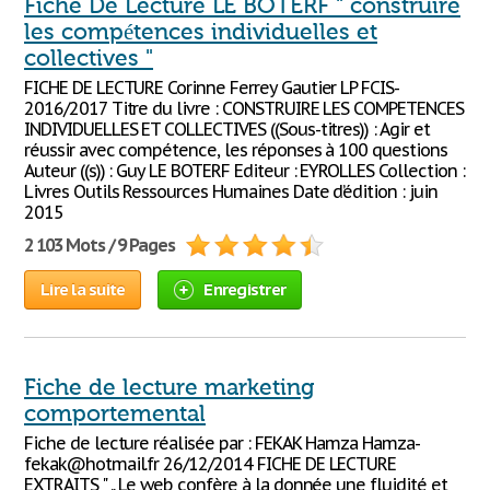
Fiche De Lecture LE BOTERF " construire
les compétences individuelles et
collectives "
FICHE DE LECTURE Corinne Ferrey Gautier LP FCIS-
2016/2017 Titre du livre : CONSTRUIRE LES COMPETENCES
INDIVIDUELLES ET COLLECTIVES ((Sous-titres)) : Agir et
réussir avec compétence, les réponses à 100 questions
Auteur ((s)) : Guy LE BOTERF Editeur : EYROLLES Collection :
Livres Outils Ressources Humaines Date d’édition : juin
2015
2 103 Mots / 9 Pages
Lire la suite
Enregistrer
Fiche de lecture marketing
comportemental
Fiche de lecture réalisée par : FEKAK Hamza Hamza-
fekak@hotmail.fr 26/12/2014 FICHE DE LECTURE
EXTRAITS " .. Le web confère à la donnée une fluidité et