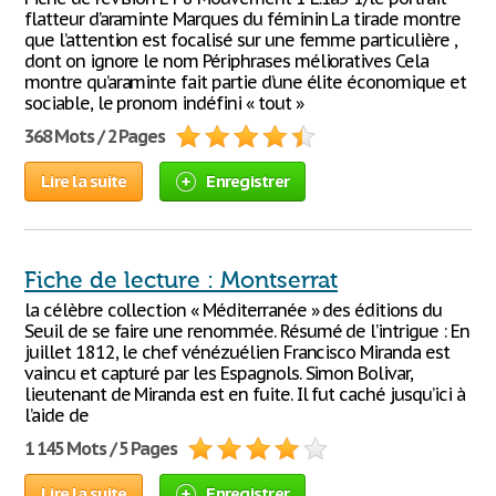
flatteur d’araminte Marques du féminin La tirade montre
que l’attention est focalisé sur une femme particulière ,
dont on ignore le nom Périphrases mélioratives Cela
montre qu’araminte fait partie d’une élite économique et
sociable, le pronom indéfini « tout »
368 Mots / 2 Pages
Lire la suite
Enregistrer
Fiche de lecture : Montserrat
la célèbre collection « Méditerranée » des éditions du
Seuil de se faire une renommée. Résumé de l’intrigue : En
juillet 1812, le chef vénézuélien Francisco Miranda est
vaincu et capturé par les Espagnols. Simon Bolivar,
lieutenant de Miranda est en fuite. Il fut caché jusqu’ici à
l’aide de
1 145 Mots / 5 Pages
Lire la suite
Enregistrer